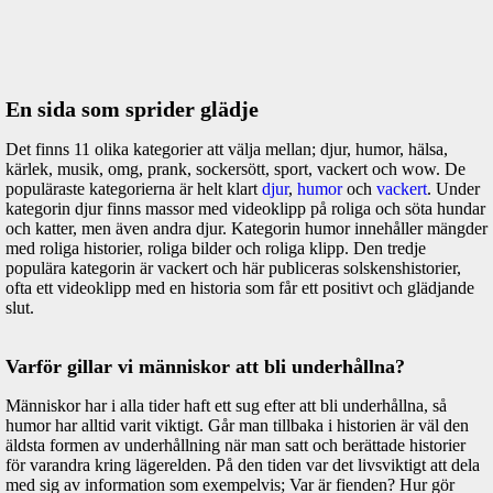
En sida som sprider glädje
Det finns 11 olika kategorier att välja mellan; djur, humor, hälsa,
kärlek, musik, omg, prank, sockersött, sport, vackert och wow. De
populäraste kategorierna är helt klart
djur
,
humor
och
vackert
. Under
kategorin djur finns massor med videoklipp på roliga och söta hundar
och katter, men även andra djur. Kategorin humor innehåller mängder
med roliga historier, roliga bilder och roliga klipp. Den tredje
populära kategorin är vackert och här publiceras solskenshistorier,
ofta ett videoklipp med en historia som får ett positivt och glädjande
slut.
Varför gillar vi människor att bli underhållna?
Människor har i alla tider haft ett sug efter att bli underhållna, så
humor har alltid varit viktigt. Går man tillbaka i historien är väl den
äldsta formen av underhållning när man satt och berättade historier
för varandra kring lägerelden. På den tiden var det livsviktigt att dela
med sig av information som exempelvis; Var är fienden? Hur gör