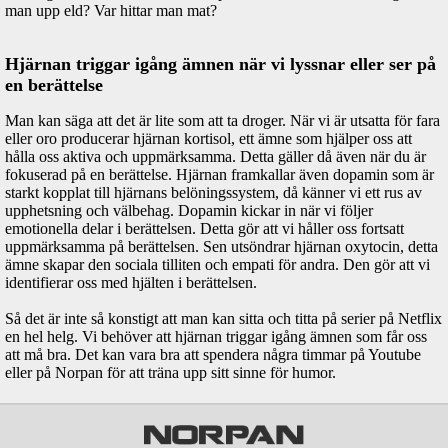
man upp eld? Var hittar man mat?
Hjärnan triggar igång ämnen när vi lyssnar eller ser på
en berättelse
Man kan säga att det är lite som att ta droger. När vi är utsatta för fara
eller oro producerar hjärnan kortisol, ett ämne som hjälper oss att
hålla oss aktiva och uppmärksamma. Detta gäller då även när du är
fokuserad på en berättelse. Hjärnan framkallar även dopamin som är
starkt kopplat till hjärnans belöningssystem, då känner vi ett rus av
upphetsning och välbehag. Dopamin kickar in när vi följer
emotionella delar i berättelsen. Detta gör att vi håller oss fortsatt
uppmärksamma på berättelsen. Sen utsöndrar hjärnan oxytocin, detta
ämne skapar den sociala tilliten och empati för andra. Den gör att vi
identifierar oss med hjälten i berättelsen.
Så det är inte så konstigt att man kan sitta och titta på serier på Netflix
en hel helg. Vi behöver att hjärnan triggar igång ämnen som får oss
att må bra. Det kan vara bra att spendera några timmar på Youtube
eller på Norpan för att träna upp sitt sinne för humor.